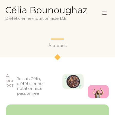
Skip
MA
Célia Bounoughaz
to
ME
content
Diététicienne-nutritionniste D.E
À propos
À
Je suis Célia,
pro
diététicienne-
pos
nutritionniste
passionnée