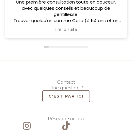
Une première consultation toute en douceur,
avec quelques conseils et beaucoup de
gentillesse.
Trouver quelqu'un comme Célia (à 54 ans et un
parcours de vie pas toujours drôle) et une vraie
Lire la suite
bouffée d'air pur !
La symbolique de la main tendue raisonne tout
particulièrement dans mon esprit.
Je la saisis et dépose enfin les armes que la vie
m'a imposé de tenir bien plus qu'à mon tour,
j'ai très envie, pour moi (enfin !) de prendre l'aide
proposée et laisser Célia m'aider à devenir une
version de moi plus sereine.
La suite à venir...
Contact
Une question ?
C'EST PAR ICI
Réseaux sociaux