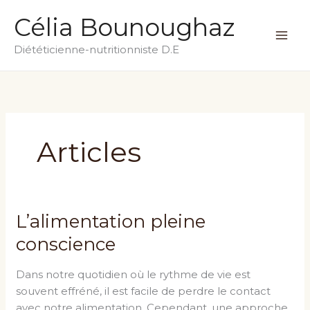
Skip
MA
Célia Bounoughaz
to
ME
content
Diététicienne-nutritionniste D.E
Articles
L’alimentation pleine
L’alimentation
pleine
conscience
conscience
Dans notre quotidien où le rythme de vie est
souvent effréné, il est facile de perdre le contact
avec notre alimentation. Cependant, une approche