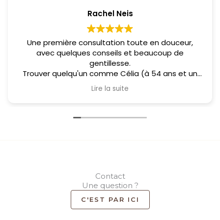
Rachel Neis
Une première consultation toute en douceur,
avec quelques conseils et beaucoup de
gentillesse.
Trouver quelqu'un comme Célia (à 54 ans et un
parcours de vie pas toujours drôle) et une vraie
Lire la suite
bouffée d'air pur !
La symbolique de la main tendue raisonne tout
particulièrement dans mon esprit.
Je la saisis et dépose enfin les armes que la vie
m'a imposé de tenir bien plus qu'à mon tour,
j'ai très envie, pour moi (enfin !) de prendre l'aide
proposée et laisser Célia m'aider à devenir une
version de moi plus sereine.
La suite à venir...
Contact
Une question ?
C'EST PAR ICI