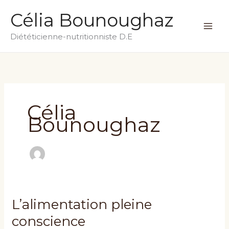
Skip
MA
Célia Bounoughaz
to
ME
content
Diététicienne-nutritionniste D.E
Célia
Bounoughaz
L’alimentation pleine
L’alimentation
pleine
conscience
conscience